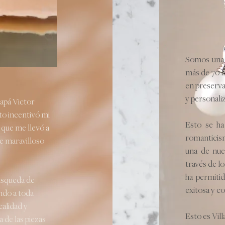
Somos una j
más de 70 a
en preserva
y personali
papá Victor
sto incentivó mi
Esto se ha 
o que me llevó a
romanticis
te maravilloso
una de nues
través de l
ha permitid
úsqueda de
exitosa y co
ndo a toda
calidad y
Esto es Vil
 de las piezas