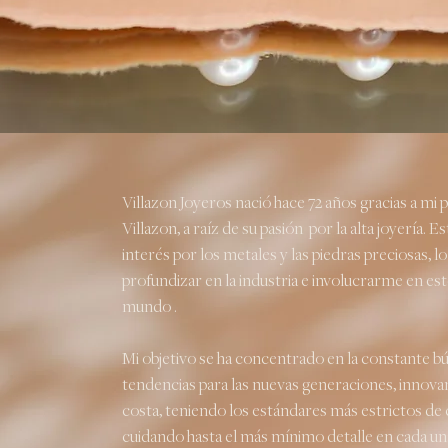
Villazon Joyeros nació hace 72 años gracias a mi 
Villazon, a raíz de su pasión por la alta joyería. E
interés por los metales y las piedras preciosas, l
profundizar en la industria e involucrarme en es
mundo .
Mi objetivo se ha concentrado en la constante b
tendencias para las nuevas generaciones, innova
costa, teniendo los estándares más estrictos de 
cuidando hasta el más mínimo detalle en cada una