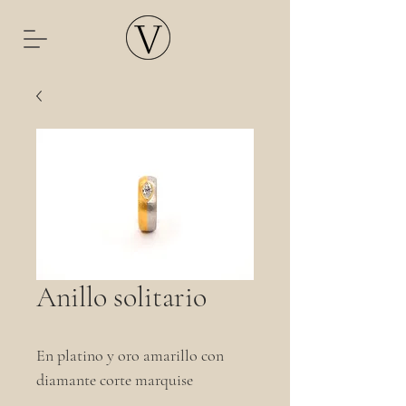
Anillo solitario
En platino y oro amarillo con
diamante corte marquise