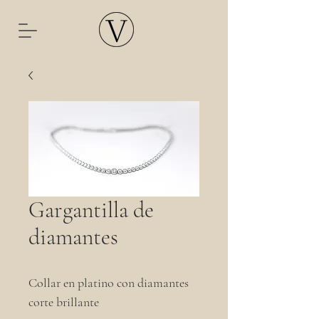
Gargantilla de
diamantes
Collar en platino con diamantes
corte brillante