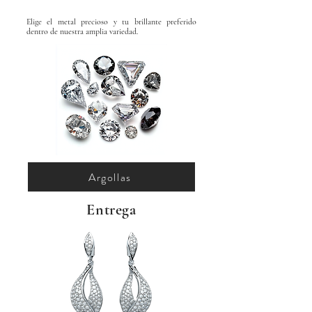
Elige el metal precioso y tu brillante preferido
dentro de nuestra amplia variedad.
Argollas
Entrega